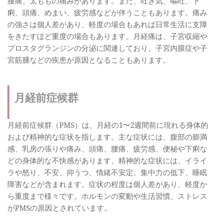
腰痛、太ももの痛みがあります。また、吐き気、嘔吐、下
痢、頭痛、めまい、疲労感などが伴うこともあります。痛み
の強さは個人差があり、軽度の場合もあれば日常生活に支障
をきたすほど重度の場合もあります。月経痛は、子宮収縮や
プロスタグランジンの分泌に関連しており、子宮内膜症や子
宮筋腫などの疾患が原因となることもあります。
月経前症候群
月経前症候群（PMS）は、月経の1〜2週間前に現れる身体的
および精神的な症状を指します。主な症状には、腹部の膨満
感、乳房の張りや痛み、頭痛、腰痛、疲労感、便秘や下痢な
どの身体的な不快感があります。精神的な症状には、イライ
ラや怒り、不安、抑うつ、情緒不安定、集中力の低下、睡眠
障害などが含まれます。症状の程度は個人差があり、軽度か
ら重度まで様々です。ホルモンの変動や生活習慣、ストレス
がPMSの原因とされています。