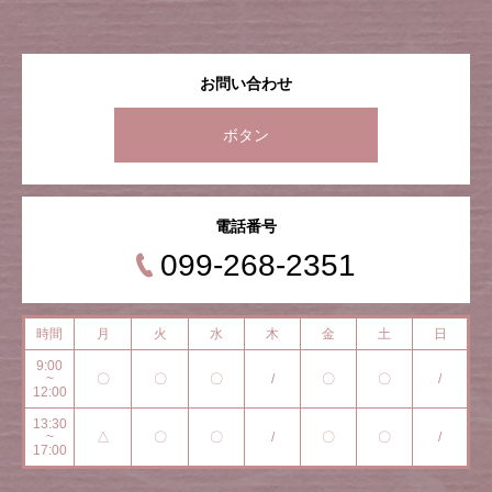
お問い合わせ
ボタン
電話番号
099-268-2351
時間
月
火
水
木
金
土
日
9:00
~
〇
〇
〇
/
〇
〇
/
12:00
13:30
~
△
〇
〇
/
〇
〇
/
17:00